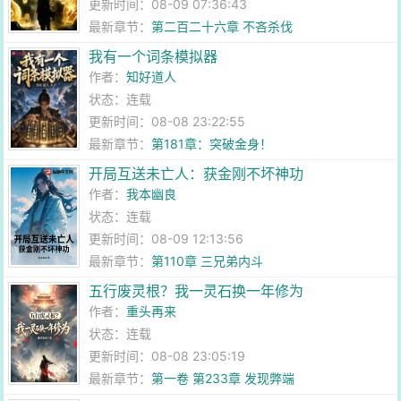
更新时间：08-09 07:36:43
最新章节：
第二百二十六章 不吝杀伐
我有一个词条模拟器
作者：
知好道人
状态：连载
更新时间：08-08 23:22:55
最新章节：
第181章：突破金身！
开局互送未亡人：获金刚不坏神功
作者：
我本幽良
状态：连载
更新时间：08-09 12:13:56
最新章节：
第110章 三兄弟内斗
五行废灵根？我一灵石换一年修为
作者：
重头再来
状态：连载
更新时间：08-08 23:05:19
最新章节：
第一卷 第233章 发现弊端