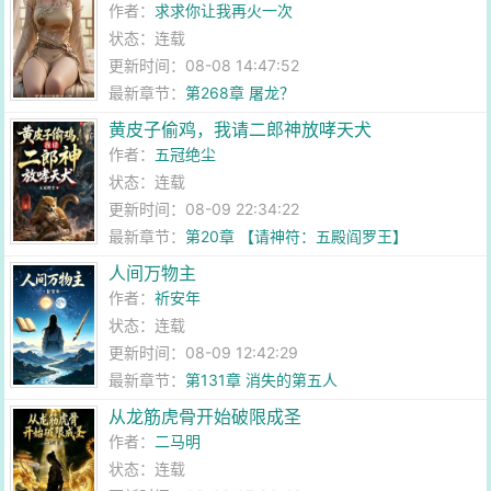
作者：
求求你让我再火一次
状态：连载
更新时间：08-08 14:47:52
最新章节：
第268章 屠龙？
黄皮子偷鸡，我请二郎神放哮天犬
作者：
五冠绝尘
状态：连载
更新时间：08-09 22:34:22
最新章节：
第20章 【请神符：五殿阎罗王】
人间万物主
作者：
祈安年
状态：连载
更新时间：08-09 12:42:29
最新章节：
第131章 消失的第五人
从龙筋虎骨开始破限成圣
作者：
二马明
状态：连载