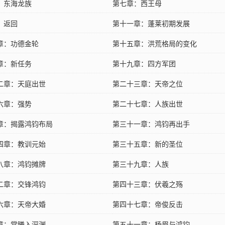
：东海龙族
第七章：西王母
：返回
第十一章：蓬莱初期发展
章：功德金轮
第十五章：洪荒格局的变化
章：新任务
第十九章：四方军团
二章：天庭出世
第二十三章：天帝之位
六章：强势
第二十七章：人族出世
章：揭露鸿钧布局
第三十一章：鸿钧再出手
四章：教训元始
第三十五章：新的圣位
八章：鸿钧摊牌
第三十九章：人族
二章：交锋鸿钧
第四十三章：伏羲之殇
六章：天帝大婚
第四十七章：帝俊反击
章：常曦入深渊
第五十一章：杨眉与鸿钧