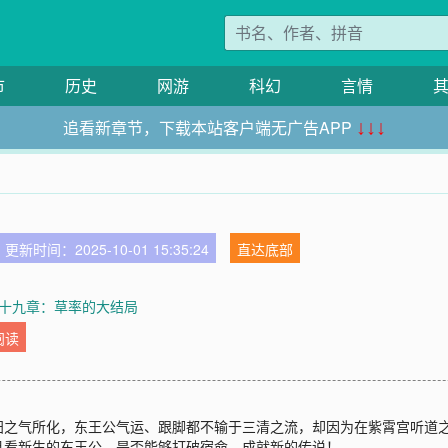
市
历史
网游
科幻
言情
追看新章节，下载本站客户端无广告APP
↓↓↓
更新时间：2025-10-01 15:35:24
直达底部
十九章：草率的大结局
阅读
阳之气所化，东王公气运、跟脚都不输于三清之流，却因为在紫霄宫听道
且看新生的东王公，是否能够打破宿命，成就新的传说！