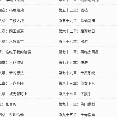
四章：杨眉始动
第五十五章：回档
八章：三族大战
第五十九章：诛仙剑阵
二章：四圣威逼
第六十三章：后羿射日
六章：巫妖皆亡
第六十七章：出游
章：谁吃了我的脑袋
第七十一章：再临太阴星
四章：玉鼎收徒
第七十五章：快进
八章：新的想法
第七十九章：专属系统
二章：玉鼎身陨
第八十三章：仙女下凡
六章：被无赖盯上
第八十七章：下狠手
章：张百忍
第九十一章：佛门谋划
四章：夕瑶情劫
第九十五章：王母指婚