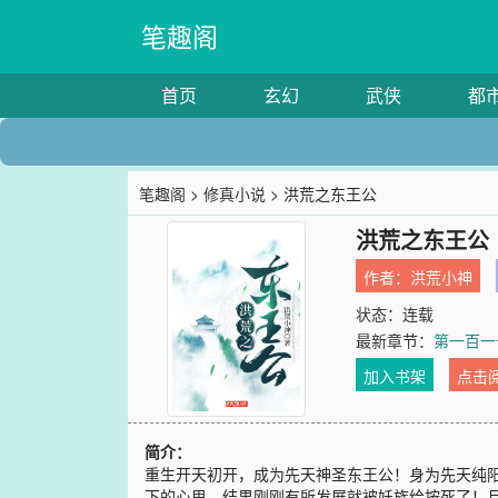
笔趣阁
首页
玄幻
武侠
都
笔趣阁
>
修真小说
> 洪荒之东王公
洪荒之东王公
作者：
洪荒小神
状态：连载
最新章节：
第一百一
加入书架
点击
简介：
重生开天初开，成为先天神圣东王公！身为先天纯
下的心思，结果刚刚有所发展就被妖族给按死了！