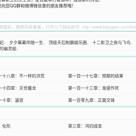
记向您QQ群和微博微信里的朋友推荐哦！
妃
、
夕夕幕幕伴随一生
、
顶级天后制霸娱乐圈
、
十二影卫之夜与飞鸟
的幽灵船
、
一十八章：不一样的洪荒
第一百一十七章：预期的结果
一十四章：灭世魔龙
第一百一十三章：准提作死
一十章：逼宫
第一百零九章：正面交锋
：化形
第三章：鸿钧成圣