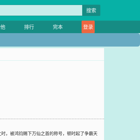
搜索
其他
排行
完本
登录
之时，被鸿钧赐下万仙之首的称号，顿时起了争霸天