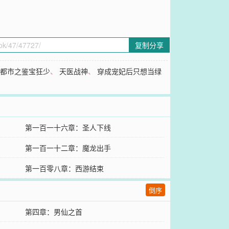
复制分享
、
都市之鉴宝狂少
、
天医战神
、
穿成宠妃后只想当绿
第一百一十六章：圣人下线
第一百一十二章：魔龙出手
第一百零八章：西游结束
倒序
第四章：男仙之首