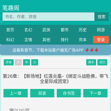
笔趣阁
搜索
首页
玄幻
武侠
都市
历史
网游
科幻
言情
其他
排行
完本
登录
↓↓↓
追看新章节，下载本站客户端无广告APP
字体
大
中
小
换手
关灯
第26章：【新场地】红莲炎凰-《绑定斗战胜佛，带飞
全星际成团宠》
上一章
目录
存书签
下一章