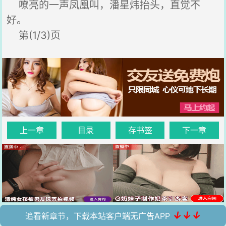
嘹亮的一声凤凰叫，潘星炜抬头，直觉不
好。
第(1/3)页
上一章
目录
存书签
下一章
↓↓↓
追看新章节，下载本站客户端无广告APP