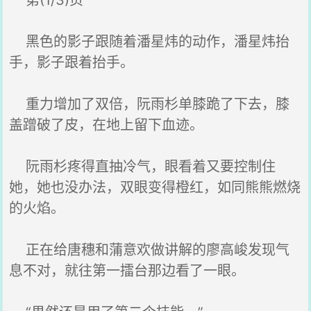
第(1/3)页
黑色的影子跟随着潘星炜的动作，潘星炜抬
手，影子跟着抬手。
重力增加了双倍，阮雨杉单膝跪了下去，膝
盖蹭破了皮，在地上留下血迹。
阮雨杉疼得直抽冷气，眼看着又要控制住
她，她也没办法，双眼变得橙红，如同熊熊燃烧
的火焰。
正在给唐穗和蒲意欢做讲解的廖高峻发现气
息不对，就往第一擂台那边看了一眼。