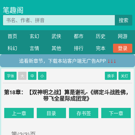
笔趣阁
搜索
首页
玄幻
武侠
都市
历史
网游
科幻
言情
其他
排行
完本
登录
追看新章节，下载本站客户端无广告APP
↓↓↓
字体
大
中
小
换手
关灯
第18章：【双神明之战】算是谢礼-《绑定斗战胜佛，
带飞全星际成团宠》
上一章
目录
存书签
下一章
第(2/3)页