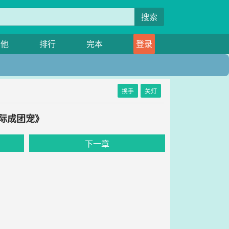
搜索
其他
排行
完本
登录
换手
关灯
际成团宠》
下一章