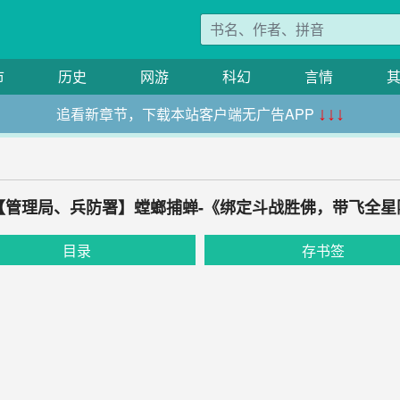
市
历史
网游
科幻
言情
追看新章节，下载本站客户端无广告APP
↓↓↓
：【管理局、兵防署】螳螂捕蝉-《绑定斗战胜佛，带飞全星
目录
存书签