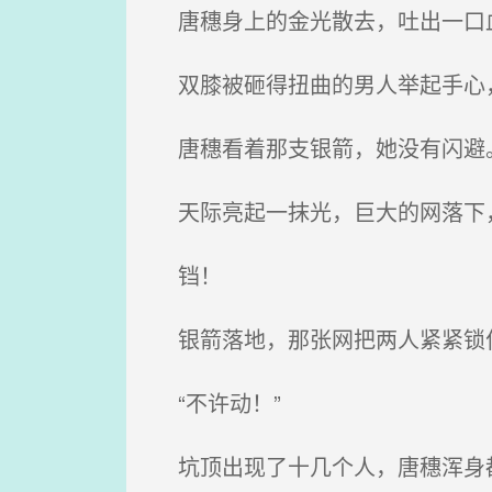
唐穗身上的金光散去，吐出一口血
双膝被砸得扭曲的男人举起手心
唐穗看着那支银箭，她没有闪避
天际亮起一抹光，巨大的网落下，
铛！
银箭落地，那张网把两人紧紧锁
“不许动！”
坑顶出现了十几个人，唐穗浑身