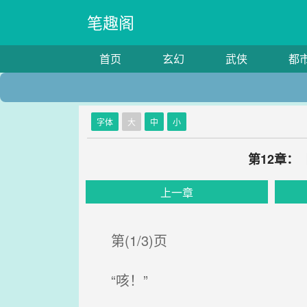
笔趣阁
首页
玄幻
武侠
都
字体
大
中
小
第12章
上一章
第(1/3)页
“咳！”