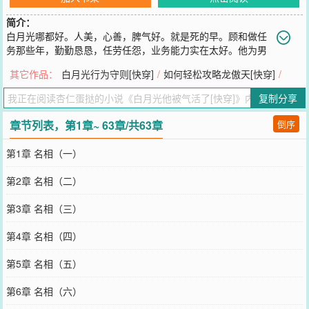
简介：
白月光哪都好。人美，心善，脾气好。就是死的早。顾和做任
务那些年，勤勤恳恳，任劳任怨，业务能力实在太好。他为男
主流过血，他为男主挡过刀，后来男主真情实感了，他死了。于是本
其它作品：
白月光行为守则[快穿]
/
如何轻松攻略龙傲天[快穿]
/
应该百世传芳，开辟盛世的帝王，变成昏庸无道，争战不休的虎狼。
本应该安稳平顺，前途一片坦荡的学霸少年，变成心狠手辣，阴鹜偏
复制分享
执的反派。连亲手养起来，本以为能顺遂一生的乖崽崽，都在狂暴的
路上越走越远，抽都抽不回来。功成
章节列表，第1章~ 63章/共63章
倒序
您要是觉得《
白月光他被气活了[快穿]
》还不错的话请不要忘记向您
QQ群和微博微信里的朋友推荐哦！
第1章 名相（一）
第2章 名相（二）
第3章 名相（三）
第4章 名相（四）
第5章 名相（五）
第6章 名相（六）