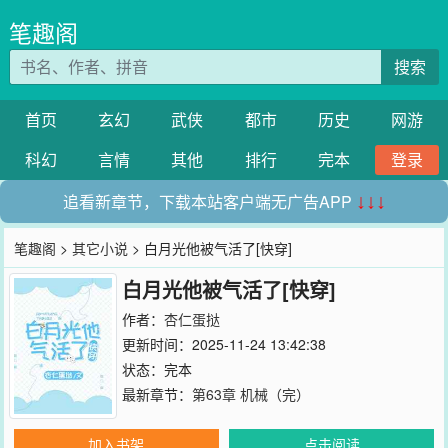
笔趣阁
搜索
首页
玄幻
武侠
都市
历史
网游
科幻
言情
其他
排行
完本
登录
追看新章节，下载本站客户端无广告APP
↓↓↓
笔趣阁
>
其它小说
> 白月光他被气活了[快穿]
白月光他被气活了[快穿]
作者：
杏仁蛋挞
更新时间：2025-11-24 13:42:38
状态：完本
最新章节：
第63章 机械（完）
加入书架
点击阅读