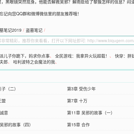
时，黑眼镜突然现身。他能否解救吴邪？解雨臣给了黎簇怎样的信息？闷
忘记向您QQ群和微博微信里的朋友推荐哦！
墓笔记2019
/
盗墓笔记
/
派儿子你跪下，妈求你点事
、
全民游戏：我拿异火玩超载！
、
快穿：胖
夫郎
、
哈利波特之会魔法的我
、
 引子（二）
第3章 受伤少年
王盟
第7章 十万
 诚意
第11章 吴邪的故事（一）
章 吴邪的故事（四）
第15章 合作