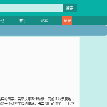
搜索
其他
排行
完本
登录
诡异的图案。吴邪执意邀请黎簇一同前往沙漠腹地古
也是一个机密工程的遗址。卡车围住的海子，白沙下