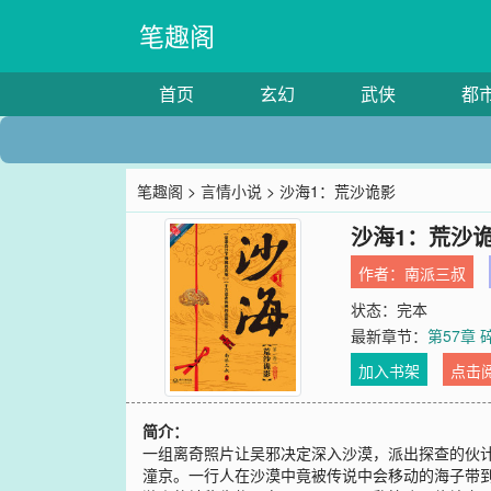
笔趣阁
首页
玄幻
武侠
都
笔趣阁
>
言情小说
> 沙海1：荒沙诡影
沙海1：荒沙
作者：
南派三叔
状态：完本
最新章节：
第57章 
加入书架
点击
简介：
一组离奇照片让吴邪决定深入沙漠，派出探查的伙
潼京。一行人在沙漠中竟被传说中会移动的海子带