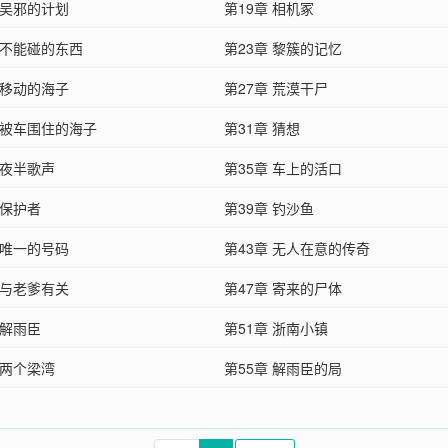
 吴邪的计划
第19章 相机冢
 不能碰的东西
第23章 黎簇的记忆
 移动的海子
第27章 荒漠干尸
 被车围住的海子
第31章 猜想
 夜半歌声
第35章 车上的活口
 保护者
第39章 钓沙鱼
 唯一的号码
第43章 无人在意的传奇
 与老爹有关
第47章 寄来的尸体
 解雨臣
第51章 浙南小镇
 两个梁湾
第55章 解雨臣的局