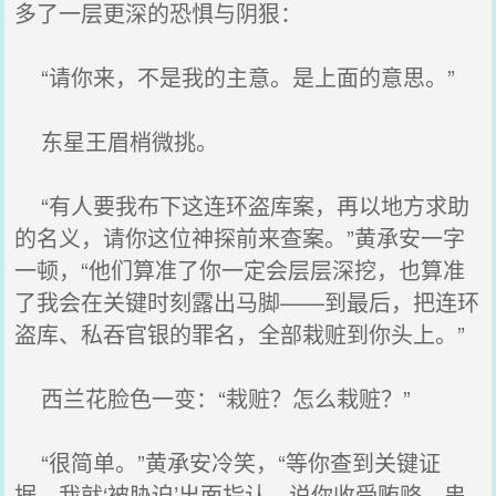
多了一层更深的恐惧与阴狠：
“请你来，不是我的主意。是上面的意思。”
东星王眉梢微挑。
“有人要我布下这连环盗库案，再以地方求助
的名义，请你这位神探前来查案。”黄承安一字
一顿，“他们算准了你一定会层层深挖，也算准
了我会在关键时刻露出马脚——到最后，把连环
盗库、私吞官银的罪名，全部栽赃到你头上。”
西兰花脸色一变：“栽赃？怎么栽赃？”
“很简单。”黄承安冷笑，“等你查到关键证
据，我就‘被胁迫’出面指认，说你收受贿赂、串