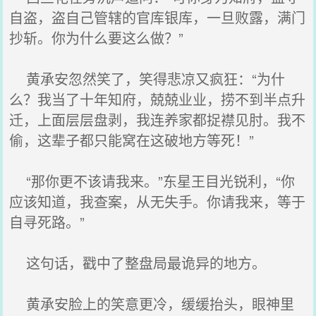
自盗，盗自己管辖的官库银库，一旦败露，满门
抄斩。你为什么要这么做？”
黄承安忽然笑了，笑得悲凉又疯狂：“为什
么？我当了十年知府，兢兢业业，捞不到半点升
迁，上面层层盘剥，我连养家都捉襟见肘。我不
偷，这辈子都只能窝在这破地方等死！”
“那你更不该请我来。”东星王目光锐利，“你
应该知道，我查案，从无失手。你请我来，等于
自寻死路。”
这句话，戳中了整盘局最诡异的地方。
黄承安脸上的笑意更冷，缓缓抬头，眼神里