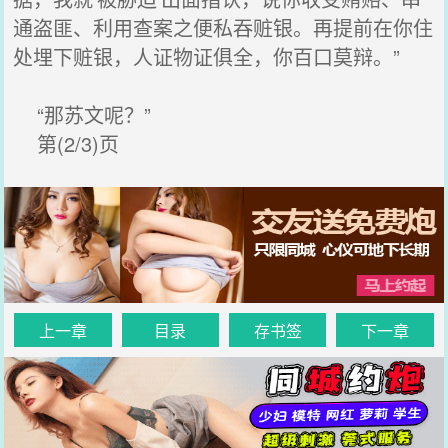
通盗匪、利用查案之便私吞赃银。再提前在你住
处埋下赃银，人证物证俱全，你百口莫辩。”
“那苏文呢？”
第(2/3)页
上一章
目录
存书签
下一章