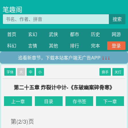
笔趣阁
搜索
首页
玄幻
武侠
都市
历史
网游
科幻
言情
其他
排行
完本
登录
追看新章节，下载本站客户端无广告APP
↓↓↓
字体
大
中
小
换手
关灯
第二十五章 炸裂计中计-《东破幽案碎骨寒》
上一章
目录
存书签
下一章
第(2/3)页