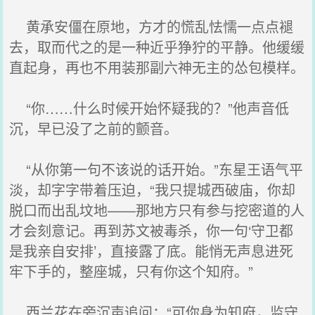
黄承安僵在原地，方才的慌乱怯懦一点点褪
去，取而代之的是一种近乎狰狞的平静。他缓缓
直起身，再也不用装那副六神无主的怂包模样。
“你……什么时候开始怀疑我的？”他声音低
沉，早已没了之前的颤音。
“从你第一句不该说的话开始。”东星王语气平
淡，却字字带着压迫，“我只提城西破庙，你却
脱口而出乱坟地——那地方只有参与挖密道的人
才会刻意记。再到苏文被毒杀，你一句‘守卫都
是我亲自安排’，直接露了底。能悄无声息进死
牢下手的，整座城，只有你这个知府。”
西兰花在旁沉声追问：“可你身为知府，监守