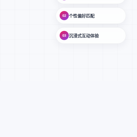
个性偏好匹配
02
沉浸式互动体验
03