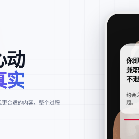
心动
你
兼
真实
不
约会
现更合适的内容。整个过程
题。