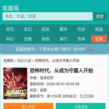
笔趣阁
搜索
首页
玄幻
武侠
都市
历史
网游
科幻
言情
其他
排行
完本
登录
追看新章节，下载本站客户端无广告APP
↓↓↓
笔趣阁
>
科幻小说
> 恐怖时代，从成为守墓人开始
恐怖时代，从成为守墓人开始
作者：
鬼神阎罗
更新时间：2026-08-07 02:02:58
状态：连载
最新章节：
第1254章 全体会议！王之归来！
加入书架
点击阅读