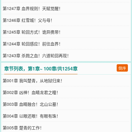
第1247章 血界规则！天赋觉醒！
第1246章 红雪城！父与母！
第1245章 轮回方式！诡异携带！
第1244章 轮回感应！前往血界！
第1243章 杀戮之血！六道轮回再现！
章节列表，第1章~ 100章/共1254章
倒序
第001章 我叫楚青，从地狱归来！
第002章 凶神！血睛龙君之瞳！
第003章 血睛融合！北山公墓！
第004章 以眼还眼！有眼有珠！
第005章 楚青的工作！