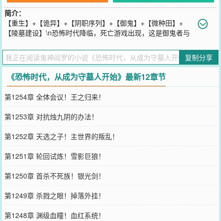
简介：
【重生】+【诡异】+【阴职序列】+【御鬼】+【微种田】+
【陵墓建设】\n恐怖时代降临，死亡游戏出现，这是御鬼者与
诡异相依相存的世界。\n上一世即将成为一品阴职‘楚江王’的楚青，在
未来重生于诡异时代刚刚降临之初。\n旧日的规则濒临破碎，黑暗的
复制分享
黎明谁主沉浮。\n楚青从长夜苏醒，于地狱归来。\n在这诡异横行，
朝不保夕的时代，建立一个属于自己的王国与时代。\n“我叫楚青，你
《恐怖时代，从成为守墓人开始》最新12章节
们可以叫我楚江王，亦或者是……阴天子。”
您要是觉得《
恐怖时代，从成为守墓人开始
》还不错的话请不要忘记
第1254章 全体会议！王之归来！
向您QQ群和微博微信里的朋友推荐哦！
第1253章 对抗烛九阴的办法！
第1252章 天选之子！主世界的叛乱！
第1251章 轮回试炼！雪影巨狼！
第1250章 首杀不死族！银光剑！
第1249章 杀戮之眼！掉落外挂！
第1248章 渊级血瞳！血红系统！