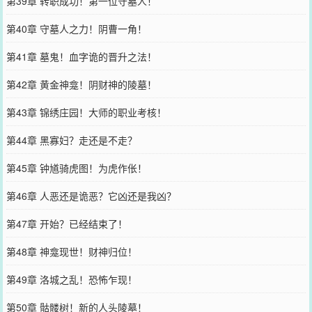
第39章 转职成功！第一位守墓人！
第40章 守墓人之力！阴曹一角！
第41章 墓鬼！血字诡的晋升之法！
第42章 黄金神龛！阴财神的陵墓！
第43章 锦绣庄园！大师的职业考核！
第44章 黑寡妇？走还是不走？
第45章 钟馗骑虎图！为虎作伥！
第46章 人恶还是诡恶？它凶还是我凶？
第47章 开始？已经结束了！
第48章 神龛现世！财神归位！
第49章 洛城之乱！恐怖乍现！
第50章 骷髅树！新的人头陵墓！