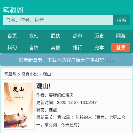
笔趣阁
搜索
首页
玄幻
武侠
都市
历史
网游
科幻
言情
其他
排行
完本
登录
追看新章节，下载本站客户端无广告APP
↓↓↓
笔趣阁
>
修真小说
> 观山！
观山！
作者：
要胖的红烧肉
更新时间：2025-12-24 18:52:47
状态：连载
最新章节：
第72章 ：纯粹的人【第六、七更二合
一，求订阅，今天还有】