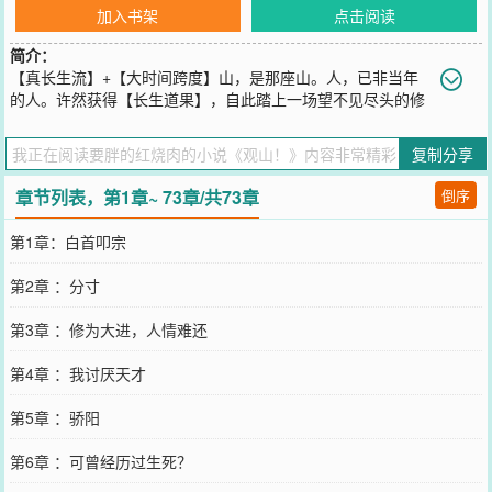
加入书架
点击阅读
简介：
【真长生流】+【大时间跨度】山，是那座山。人，已非当年
的人。许然获得【长生道果】，自此踏上一场望不见尽头的修
行。他目睹天骄陨落，见证宗门兴衰，曾把酒言欢的同道，终成冢中
枯骨。长生路上，故人皆散，大道独行。沧海桑田，诸世变迁，唯有
复制分享
他岿然不动，静观那山
您要是觉得《
观山！
》还不错的话请不要忘记向您QQ群和微博微信里
章节列表，第1章~ 73章/共73章
倒序
的朋友推荐哦！
第1章：白首叩宗
第2章 ：分寸
第3章 ：修为大进，人情难还
第4章 ：我讨厌天才
第5章 ：骄阳
第6章 ：可曾经历过生死？