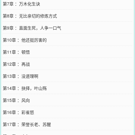
第7章 ：万木化生诀
第8章 ：无比亲切的修炼方式
第9章 ：直面生死，人争一口气
第10章 ：他还挺厉害的
第11章 ：顿悟
第12章 ：再战
第13章 ：没道理啊
第14章 ：抉择，叶山殇
第15章 ：风向
第16章 ：彩雀怒
第17章 ：荣誉长老、苏醒