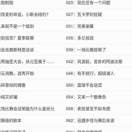
以抱制抱
023：现在还有一个问题
：被改变的命运，小斯去纽约？
027：瓦卡罗的犹疑
：从来就不是一个级别
031：完美谢幕
：提前验货？夏季联赛
035：多兰叔叔
：我会去跟斯特恩谈谈
039：一场比赛就够了
：选秀抽签大会，状元签属于……
042：风波起，变卦的阿迪达斯
：疑云消散，选秀开始
046：有手就行，超级湖人
：击碎曾经的偶像
050：篮球不会说谎
单纯又好骗
054：又来一个狠角色
：这场比赛会证明我为什么是状元
058：表现甚至不如韦德
：被撕毁的剧本
062：迅捷步伐与赛后余波