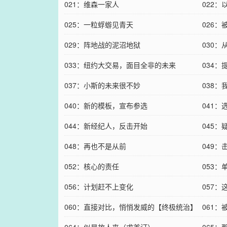
021：维森一家人
022：
025：一粒蜉蝣见青天
026
029：阵地战的泥沼地狱
030
033：纽约大交易，面目全非的未来
034
037：小斯的未来很不妙
038
040：新的模板，宣布参选
041
044：新经纪人，反击开始
045
048：再也不是从前
049
052：核心的责任
053：
056：计划赶不上变化
057
060：直接对比，悄悄发威的【终极统治】
061