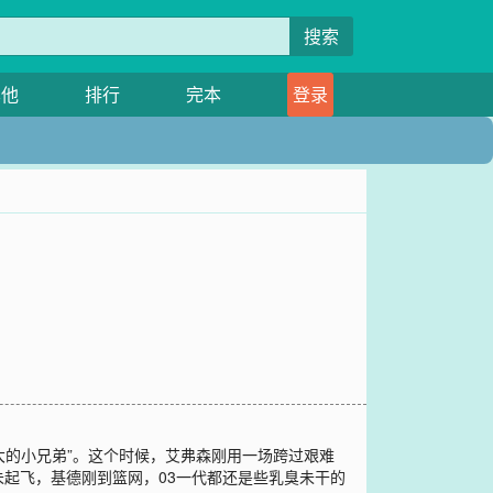
搜索
其他
排行
完本
登录
大的小兄弟”。这个时候，艾弗森刚用一场跨过艰难
起飞，基德刚到篮网，03一代都还是些乳臭未干的