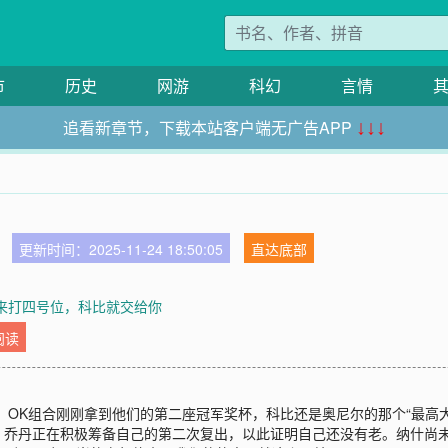
市
历史
网游
科幻
言情
追看新章节，下载本站客户端无广告APP
↓↓↓
更新时间：2025-11-24 18:50:05
直达底部
我来打四号位，科比就交给你
阅读
候，OK组合刚刚拿到他们的第二座冠军奖杯，科比还是奥尼尔的那个“最高
，乔丹正在积极筹备自己的第二次复出，以此证明自己还没有老。纳什尚未