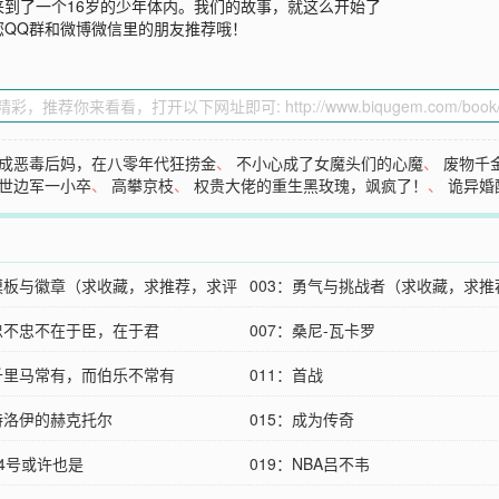
到了一个16岁的少年体内。我们的故事，就这么开始了
您QQ群和微博微信里的朋友推荐哦！
成恶毒后妈，在八零年代狂捞金
、
不小心成了女魔头们的心魔
、
废物千
世边军一小卒
、
高攀京枝
、
权贵大佬的重生黑玫瑰，飒疯了！
、
诡异婚
：模板与徽章（求收藏，求推荐，求评
003：勇气与挑战者（求收藏，求推
：忠不忠不在于臣，在于君
评论）
007：桑尼-瓦卡罗
：千里马常有，而伯乐不常有
011：首战
：特洛伊的赫克托尔
015：成为传奇
24号或许也是
019：NBA吕不韦