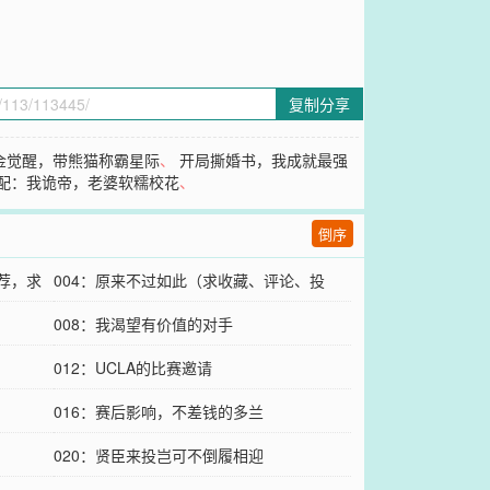
复制分享
金觉醒，带熊猫称霸星际
、
开局撕婚书，我成就最强
配：我诡帝，老婆软糯校花
、
倒序
荐，求
004：原来不过如此（求收藏、评论、投
票）
008：我渴望有价值的对手
012：UCLA的比赛邀请
016：赛后影响，不差钱的多兰
020：贤臣来投岂可不倒履相迎