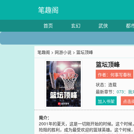
笔趣阁
首页
玄幻
武侠
都
笔趣阁
>
网游小说
> 篮坛顶峰
篮坛顶峰
作者：
何事写春秋
状态：连载
最新章节：
073：
加入书架
点击
简介：
2001年的夏天，这是一切刚开始的时候。这个时
险阻的胜利，成为最受欢迎的篮球英雄。这个时候