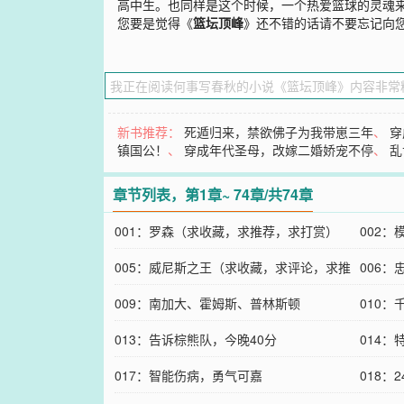
高中生。也同样是这个时候，一个热爱篮球的灵魂来
您要是觉得《
篮坛顶峰
》还不错的话请不要忘记向
新书推荐：
死遁归来，禁欲佛子为我带崽三年
、
穿
镇国公！
、
穿成年代圣母，改嫁二婚娇宠不停
、
乱
章节列表，第1章~ 74章/共74章
001：罗森（求收藏，求推荐，求打赏）
002
005：威尼斯之王（求收藏，求评论，求推
论）
006
荐）
009：南加大、霍姆斯、普林斯顿
010
013：告诉棕熊队，今晚40分
014
017：智能伤病，勇气可嘉
018：